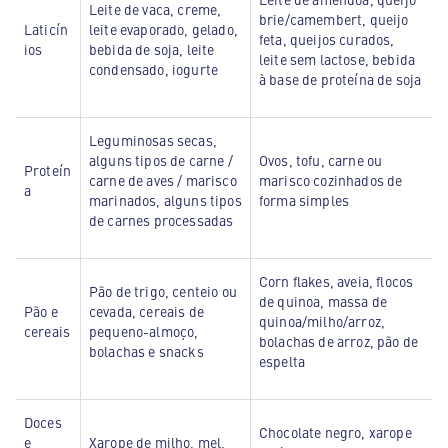
Leite de vaca, creme,
brie/camembert, queijo
Laticín
leite evaporado, gelado,
feta, queijos curados,
ios
bebida de soja, leite
leite sem lactose, bebida
condensado, iogurte
à base de proteína de soja
Leguminosas secas,
alguns tipos de carne /
Ovos, tofu, carne ou
Proteín
carne de aves / marisco
marisco cozinhados de
a
marinados, alguns tipos
forma simples
de carnes processadas
Corn flakes, aveia, flocos
Pão de trigo, centeio ou
de quinoa, massa de
Pão e
cevada, cereais de
quinoa/milho/arroz,
cereais
pequeno-almoço,
bolachas de arroz, pão de
bolachas e snacks
espelta
Doces
Chocolate negro, xarope
e
Xarope de milho, mel,