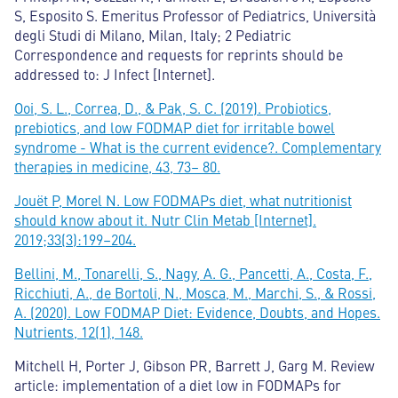
S, Esposito S. Emeritus Professor of Pediatrics, Università
degli Studi di Milano, Milan, Italy; 2 Pediatric
Correspondence and requests for reprints should be
addressed to: J Infect [Internet].
Ooi, S. L., Correa, D., & Pak, S. C. (2019). Probiotics,
prebiotics, and low FODMAP diet for irritable bowel
syndrome - What is the current evidence?. Complementary
therapies in medicine, 43, 73– 80.
Jouët P, Morel N. Low FODMAPs diet, what nutritionist
should know about it. Nutr Clin Metab [Internet].
2019;33(3):199–204.
Bellini, M., Tonarelli, S., Nagy, A. G., Pancetti, A., Costa, F.,
Ricchiuti, A., de Bortoli, N., Mosca, M., Marchi, S., & Rossi,
A. (2020). Low FODMAP Diet: Evidence, Doubts, and Hopes.
Nutrients, 12(1), 148.
Mitchell H, Porter J, Gibson PR, Barrett J, Garg M. Review
article: implementation of a diet low in FODMAPs for