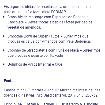
Eis algumas ideias de receitas para um menu semanal
para quem está a fazer dieta FODMAP:
Smoothie de Morango com Espetada de Banana e
Chocolate – Deves trocar a bebida láctea por bebida
vegetal de amêndoa.
Smoothie Bowl de Super Frutos – Sugerimos que
troques os cajus por Amêndoa com Pele Biológica.
Copinho de Stracciatella com Puré de Maçã – Sugerimos
que troques o iogurte por Kokosfir.
Bolinhos de Arroz Integral e Ovos
Fontes
Passos M do CF, Moraes-Filho JP. Microbiota intestinal nas
doenças digestivas. Arq Gastroenterol. 2017;54(3):255–62.
Principi AN, Cozzali R, Farinelli E, Brusaferro A, Esposito