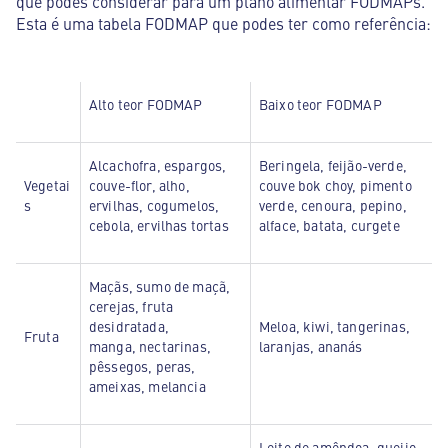
que podes considerar para um plano alimentar FODMAPs.
Esta é uma tabela FODMAP que podes ter como referência:
Alto teor FODMAP
Baixo teor FODMAP
Alcachofra, espargos,
Beringela, feijão-verde,
Vegetai
couve-flor, alho,
couve bok choy, pimento
s
ervilhas, cogumelos,
verde, cenoura, pepino,
cebola, ervilhas tortas
alface, batata, curgete
Maçãs, sumo de maçã,
cerejas, fruta
desidratada,
Meloa, kiwi, tangerinas,
Fruta
manga, nectarinas,
laranjas, ananás
pêssegos, peras,
ameixas, melancia
Leite de amêndoa, queijo