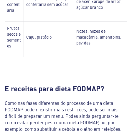
de ácer, xarope de arroz,
confeit
confeitaria sem açúcar
açúcar branco
aria
Frutos
Nozes, nozes de
secos e
Caju, pistácio
macadâmia, amendoins,
sement
pevides
es
E receitas para dieta FODMAP?
Como nas fases diferentes do processo de uma dieta
FODMAP podem existir mais restrições, pode ser mais
difícil de preparar um menu. Podes ainda perguntar-te
como evitar perder peso numa dieta FODMAP, ou, por
exemplo, como substituir a cebola e o alho em refeições.