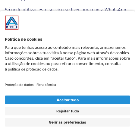
Só pode utilizar este serviço se tiver uma conta WhatsApp.
Ao utilizar o WhatsApp, a "WhatsApp Ireland Limited" é
responsável pelo tratamento de dados ao abrigo da Lei de
Proteção de Dados. Gostaríamos de salientar que não
temos qualquer influência no
tratamento de dados pelo WhatsApp e em qualquer
reencaminhamento de dados pelo WhatsApp. Tenha em
atenção que o respetivo operador da plataforma pode
transferir os seus dados para um país que não tenha um
nível de proteção de dados equivalente ao da UE, por
exemplo, os EUA. Pode ler sobre como e para que fins o
WhatsApp trata os seus dados aqui:
https://www.whatsapp.com/privacy
.
Sugerir artigos via e-mail
Os nossos clientes podem sugerir artigos da oferta atual
via e-mail a terceiros. O seu endereço de e-mail, o seu
nome, bem como o endereço de e-mail do destinatário
serão guardados exclusivamente para fins de transmissão,