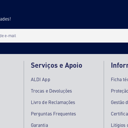
dades!
 de e-mail
Serviços e Apoio
Info
ALDI App
Ficha té
Trocas e Devoluções
Proteçã
Livro de Reclamações
Gestão d
Perguntas Frequentes
Certific
Garantia
Litígio