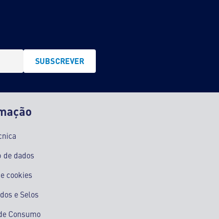
SUBSCREVER
rmação
cnica
o de dados
e cookies
ados e Selos
s de Consumo