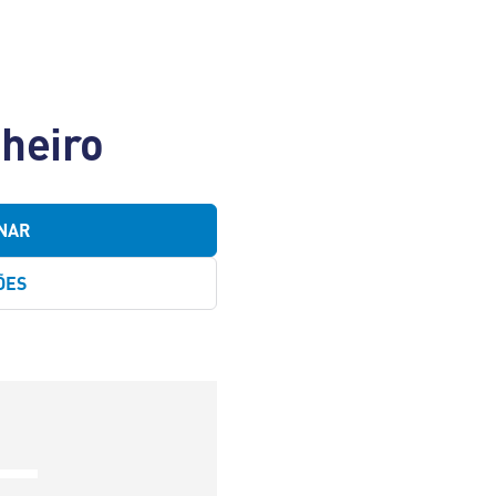
nheiro
NAR
ÕES