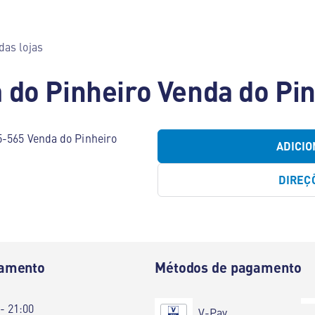
das lojas
 do Pinheiro Venda do Pi
5-565 Venda do Pinheiro
ADICIO
DIREÇ
namento
Métodos de pagamento
 - 21:00
V-Pay