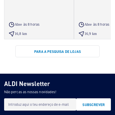
às 8 horas
às 8 horas
Abre
Abre
16,8 km
16,9 km
PARA A PESQUISA DE LOJAS
ALDI Newsletter
Não percas as nossas novidades!
Introduz aqui o teu endereço de e-mail
SUBSCREVER