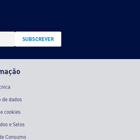
SUBSCREVER
rmação
cnica
o de dados
e cookies
ados e Selos
s de Consumo