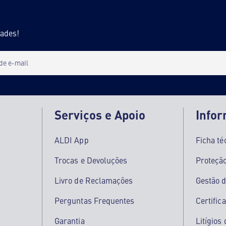
dades!
 de e-mail
Serviços e Apoio
Info
ALDI App
Ficha té
Trocas e Devoluções
Proteçã
Livro de Reclamações
Gestão d
Perguntas Frequentes
Certific
Garantia
Litígio