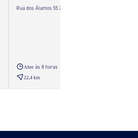
Rua dos Álamos 55 2490-543 Ourém
Avenida
Fátima
às 8 horas
Abre
Abre
22,4 km
23,6