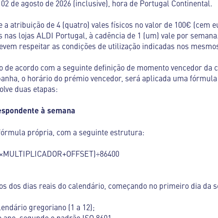
02 de agosto de 2026 (inclusive), hora de Portugal Continental.
 a atribuição de 4 (quatro) vales físicos no valor de 100€ (cem eu
nas lojas ALDI Portugal, à cadência de 1 (um) vale por semana.
evem respeitar as condições de utilização indicadas nos mesmo
do de acordo com a seguinte definição de momento vencedor da 
ha, o horário do prémio vencedor, será aplicada uma fórmula
olve duas etapas:
respondente à semana
órmula própria, com a seguinte estrutura:
×MULTIPLICADOR+OFFSET)÷86400
eros dos dias reais do calendário, começando no primeiro dia d
ndário gregoriano (1 a 12);
 ano, segundo o padrão ISO 8601;