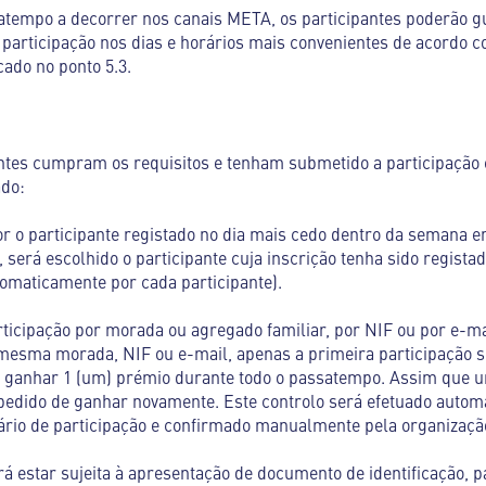
atempo a decorrer nos canais META, os participantes poderão gu
 participação nos dias e horários mais convenientes de acordo 
ado no ponto 5.3.
antes cumpram os requisitos e tenham submetido a participaçã
ado:
r o participante registado no dia mais cedo dentro da semana 
, será escolhido o participante cuja inscrição tenha sido regist
omaticamente por cada participante).
icipação por morada ou agregado familiar, por NIF ou por e-ma
mesma morada, NIF ou e-mail, apenas a primeira participação s
á ganhar 1 (um) prémio durante todo o passatempo. Assim que um
mpedido de ganhar novamente. Este controlo será efetuado auto
ário de participação e confirmado manualmente pela organizaçã
á estar sujeita à apresentação de documento de identificação, pa