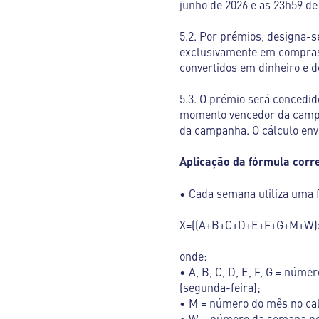
junho de 2026 e as 23h59 de 
5.2. Por prémios, designa-se
exclusivamente em compras 
convertidos em dinheiro e d
5.3. O prémio será concedi
momento vencedor da campan
da campanha. O cálculo env
Aplicação da fórmula cor
• Cada semana utiliza uma f
X=((A+B+C+D+E+F+G+M+W)
onde:
• A, B, C, D, E, F, G = núm
(segunda-feira);
• M = número do mês no cale
• W = número da semana no