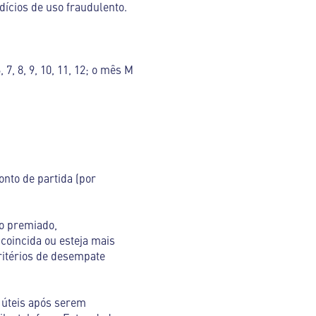
ndícios de uso fraudulento.
, 8, 9, 10, 11, 12; o mês M
onto de partida (por
io premiado,
coincida ou esteja mais
ritérios de desempate
s úteis após serem