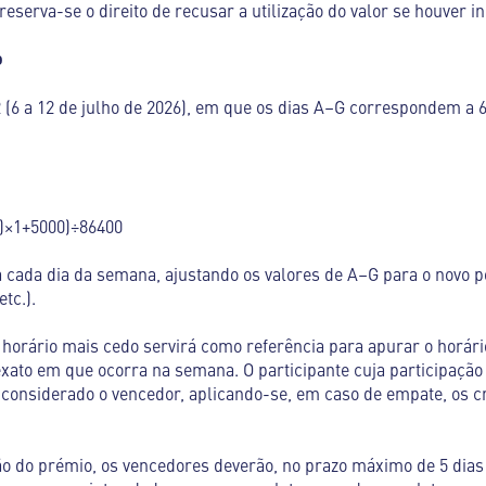
 reserva-se o direito de recusar a utilização do valor se houver i
o
6 a 12 de julho de 2026), em que os dias A–G correspondem a 6, 7
)×1+5000)÷86400
a cada dia da semana, ajustando os valores de A–G para o novo p
etc.).
 horário mais cedo servirá como referência para apurar o horár
ato em que ocorra na semana. O participante cuja participação 
 considerado o vencedor, aplicando-se, em caso de empate, os c
ição do prémio, os vencedores deverão, no prazo máximo de 5 dia