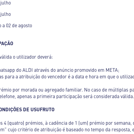
julho
julho
 a 02 de agosto
IPAÇÃO
válida o utilizador deverá:
hatsapp do ALDI através do anúncio promovido em META;
as para a atribuição do vencedor é a data e hora em que o utiliz
rémio por morada ou agregado familiar. No caso de múltiplas pa
efone, apenas a primeira participação será considerada válida.
CONDIÇÕES DE USUFRUTO
ídos 4 (quatro) prémios, à cadência de 1 (um) prémio por semana,
em” cujo critério de atribuição é baseado no tempo da resposta, 