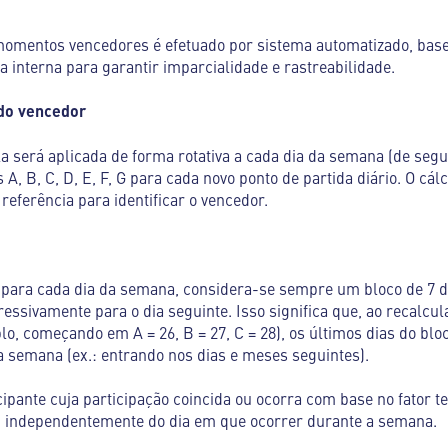
momentos vencedores é efetuado por sistema automatizado, base
ia interna para garantir imparcialidade e rastreabilidade.
 do vencedor
a será aplicada de forma rotativa a cada dia da semana (de seg
 A, B, C, D, E, F, G para cada novo ponto de partida diário. O cál
eferência para identificar o vencedor.
G para cada dia da semana, considera-se sempre um bloco de 7 d
essivamente para o dia seguinte. Isso significa que, ao recalcu
lo, começando em A = 26, B = 27, C = 28), os últimos dias do b
da semana (ex.: entrando nos dias e meses seguintes).
icipante cuja participação coincida ou ocorra com base no fator
o, independentemente do dia em que ocorrer durante a semana.