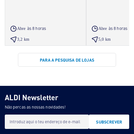
às 8 horas
às 8 horas
Abre
Abre
3,2 km
5,0 km
PARA A PESQUISA DE LOJAS
ALDI Newsletter
Não percas as nossas novidades!
Introduz aqui o teu endereço de e-mail
SUBSCREVER