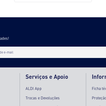
dades!
 de e-mail
Serviços e Apoio
Info
ALDI App
Ficha té
Trocas e Devoluções
Proteçã