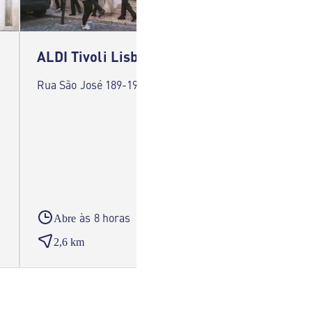
ALDI Tivoli Lisboa
ALDI P
Rua São José 189-193 1150-322 Lisboa
Rua Nov
Lisboa
às 8 horas
Abre
Abre
2,6 km
3,0 