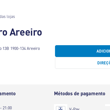
das lojas
ro Areeiro
o 13B 1900-134 Areeiro
ADICIO
DIREÇ
namento
Métodos de pagamento
 - 21:00
V-Pay