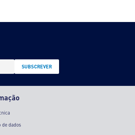
SUBSCREVER
rmação
cnica
o de dados