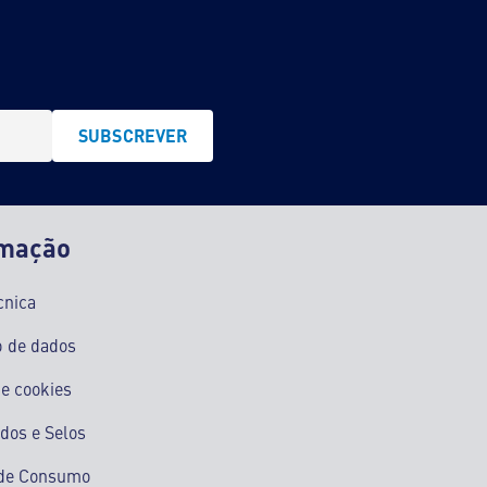
SUBSCREVER
rmação
cnica
o de dados
e cookies
ados e Selos
s de Consumo