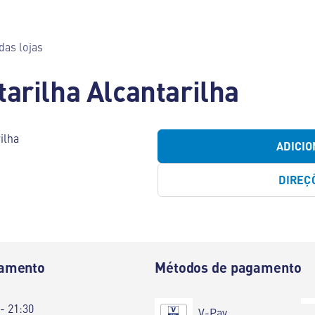
das lojas
tarilha Alcantarilha
ilha
ADICIO
DIREÇ
namento
Métodos de pagamento
 - 21:30
V-Pay