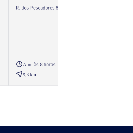
R. dos Pescadores 8400-395 Lagoa
Rua dos 
às 8 horas
Abre
Abre
9,3 km
9,6 