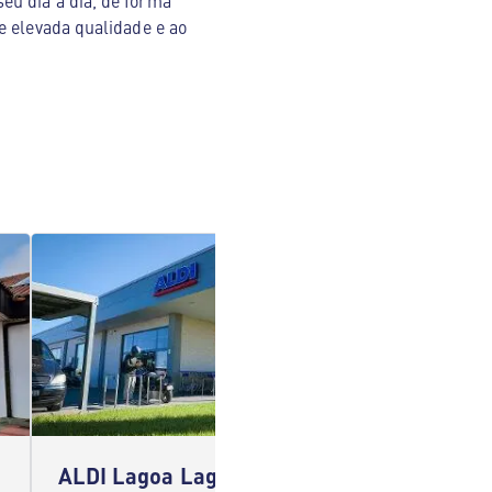
eu dia a dia, de forma
e elevada qualidade e ao
ALDI Lagoa Lagoa
ALDI A