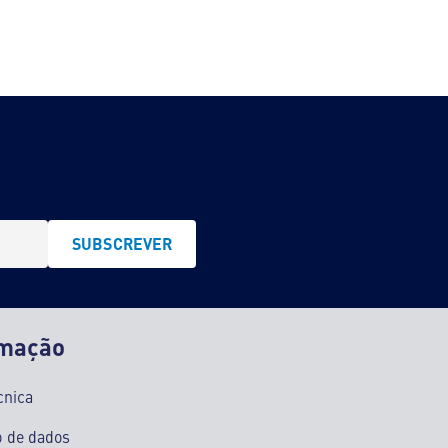
SUBSCREVER
rmação
cnica
o de dados