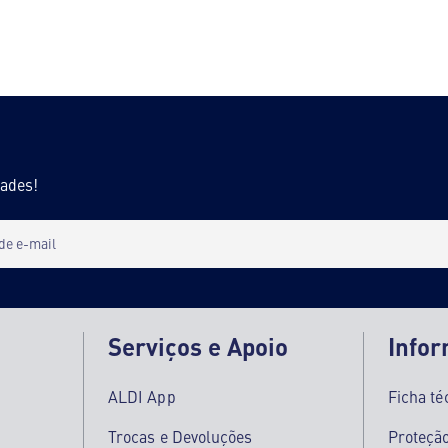
dades!
 de e-mail
Serviços e Apoio
Info
ALDI App
Ficha té
Trocas e Devoluções
Proteçã