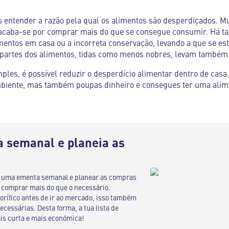
 entender a razão pela qual os alimentos são desperdiçados. M
 acaba-se por comprar mais do que se consegue consumir. Há 
mentos em casa ou a incorreta conservação, levando a que se est
s partes dos alimentos, tidas como menos nobres, levam também 
les, é possível reduzir o desperdício alimentar dentro de cas
mbiente, mas também poupas dinheiro e consegues ter uma ali
 semanal e planeia as
r uma ementa semanal e planear as compras
 comprar mais do que o necessário.
gorífico antes de ir ao mercado, isso também
cessárias. Desta forma, a tua lista de
s curta e mais económica!